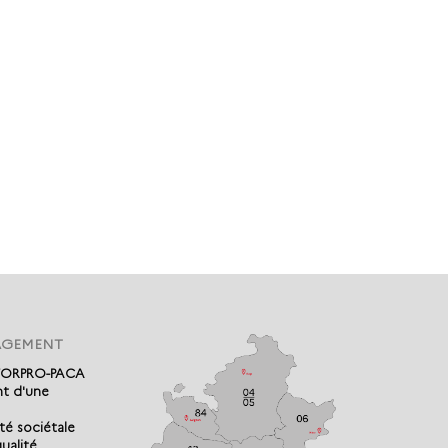
AGEMENT
 FORPRO-PACA
t d'une
té sociétale
ualité