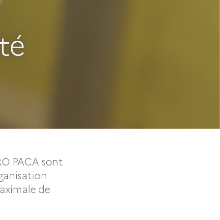
té
PRO PACA sont
ganisation
 maximale de