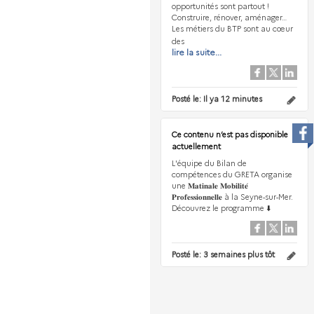
opportunités sont partout !
Construire, rénover, aménager…
Les métiers du BTP sont au cœur
des
lire la suite...
Posté le:
Il ya 12 minutes
Ce contenu n’est pas disponible
actuellement
L'équipe du Bilan de
compétences du GRETA organise
une 𝐌𝐚𝐭𝐢𝐧𝐚𝐥𝐞 𝐌𝐨𝐛𝐢𝐥𝐢𝐭𝐞́
𝐏𝐫𝐨𝐟𝐞𝐬𝐬𝐢𝐨𝐧𝐧𝐞𝐥𝐥𝐞 à la Seyne-sur-Mer.
Découvrez le programme ⬇️
Posté le:
3 semaines plus tôt