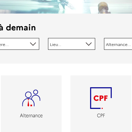
à demain
ère...
Lieu...
Alternance...