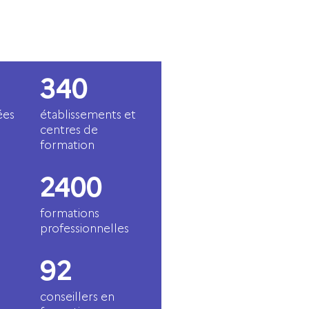
340
ées
établissements et
centres de
formation
2400
formations
professionnelles
92
conseillers en