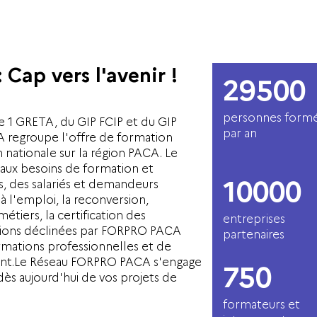
ap vers l'avenir !
29500
personnes form
1 GRETA, du GIP FCIP et du GIP
par an
 regroupe l'offre de formation
 nationale sur la région PACA. Le
ux besoins de formation et
10000
s, des salariés et demandeurs
à l'emploi, la reconversion,
métiers, la certification des
entreprises
tions déclinées par FORPRO PACA
partenaires
rmations professionnelles et de
nt.Le Réseau FORPRO PACA s'engage
750
 dès aujourd'hui de vos projets de
formateurs et