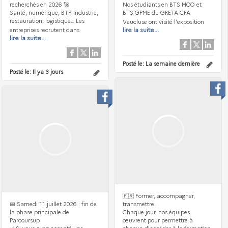
recherchés en 2026 🚀
Nos étudiants en BTS MCO et
Santé, numérique, BTP, industrie,
BTS GPME du GRETA CFA
restauration, logistique… Les
Vaucluse ont visité l'exposition
lire la suite...
entreprises recrutent dans
lire la suite...
Posté le:
La semaine dernière
Posté le:
Il ya 3 jours
🇫🇷 Former, accompagner,
📅 Samedi 11 juillet 2026 : fin de
transmettre.
la phase principale de
Chaque jour, nos équipes
Parcoursup
œuvrent pour permettre à