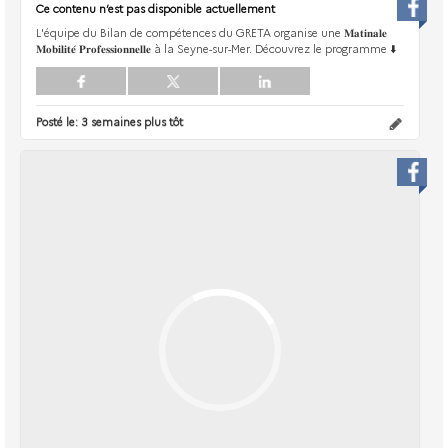
Ce contenu n’est pas disponible actuellement
L'équipe du Bilan de compétences du GRETA organise une 𝐌𝐚𝐭𝐢𝐧𝐚𝐥𝐞
𝐌𝐨𝐛𝐢𝐥𝐢𝐭𝐞́ 𝐏𝐫𝐨𝐟𝐞𝐬𝐬𝐢𝐨𝐧𝐧𝐞𝐥𝐥𝐞 à la Seyne-sur-Mer. Découvrez le programme ⬇️
Posté le:
3 semaines plus tôt