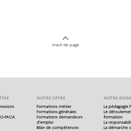
Haut de page
ÎTRE
NOTRE OFFRE
NOTRE ENG
missions
Formations métier
La pédagogie
Formations générales
Le déroulemen
RO-PACA
Formations demandeurs
formation
d'emploi
La responsabili
Bilan de compétences
La démarche q