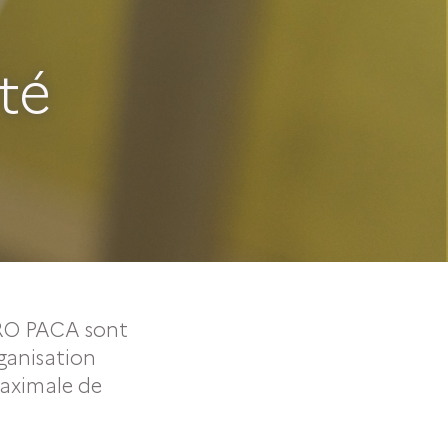
té
PRO PACA sont
ganisation
 maximale de