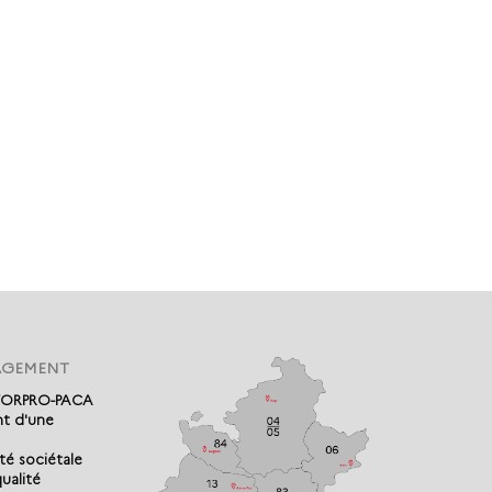
AGEMENT
 FORPRO-PACA
t d'une
té sociétale
ualité