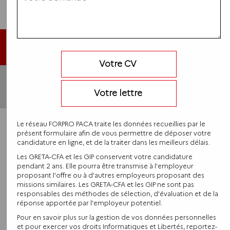
Haut de page
Votre CV
Conditions
Politique générale
Votre lettre
Contacts
Générales de
Mentions légales
de protection des
Réclamations
Vente (CGV)
données
Le réseau FORPRO PACA traite les données recueillies par le
présent formulaire afin de vous permettre de déposer votre
candidature en ligne, et de la traiter dans les meilleurs délais.
Les GRETA-CFA et les GIP conservent votre candidature
pendant 2 ans. Elle pourra être transmise à l'employeur
proposant l'offre ou à d'autres employeurs proposant des
missions similaires. Les GRETA-CFA et les GIP ne sont pas
responsables des méthodes de sélection, d'évaluation et de la
réponse apportée par l'employeur potentiel.
Pour en savoir plus sur la gestion de vos données personnelles
et pour exercer vos droits Informatiques et Libertés, reportez-