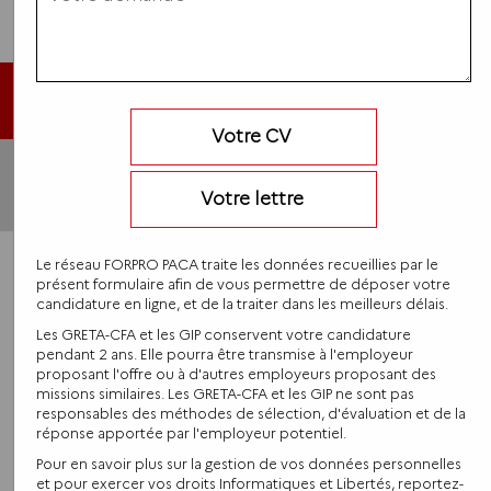
Haut de page
Votre CV
Conditions
Politique générale
Votre lettre
Contacts
Générales de
Mentions légales
de protection des
Réclamations
Vente (CGV)
données
Le réseau FORPRO PACA traite les données recueillies par le
présent formulaire afin de vous permettre de déposer votre
candidature en ligne, et de la traiter dans les meilleurs délais.
Les GRETA-CFA et les GIP conservent votre candidature
pendant 2 ans. Elle pourra être transmise à l'employeur
proposant l'offre ou à d'autres employeurs proposant des
missions similaires. Les GRETA-CFA et les GIP ne sont pas
responsables des méthodes de sélection, d'évaluation et de la
réponse apportée par l'employeur potentiel.
Pour en savoir plus sur la gestion de vos données personnelles
et pour exercer vos droits Informatiques et Libertés, reportez-